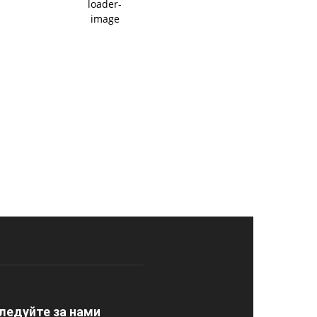
Облака:
29%
Видимость:
10 км
Закат:
Восход:
20:27
04:43
Погода от OpenWeatherMap
ледуйте за нами